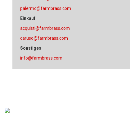
palermo@farmbrass.com
Einkauf
acquisti@farmbrass.com
caruso@farmbrass.com
Sonstiges
info@farmbrass.com
Sede operativa e Sede legale:
Via Madre Teresa di Calcutta, 2-4
Z.I. Via Torino 10073 Ciriè, Torino (Italy)