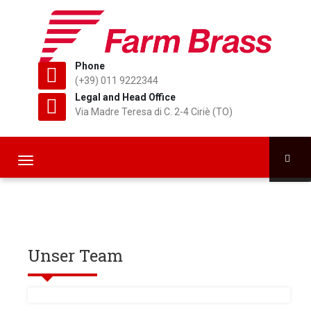
Phone
(+39) 011 9222344
Legal and Head Office
Via Madre Teresa di C. 2-4 Ciriè (TO)
T
o
g
g
l
e
Unser Team
n
a
v
i