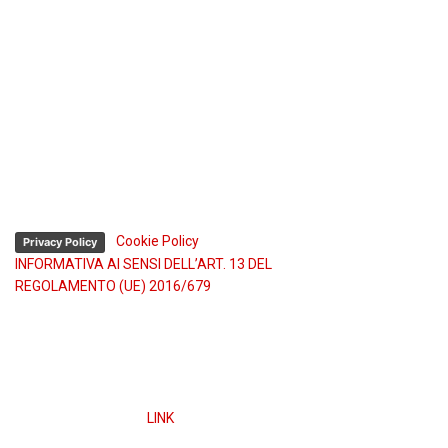
P. IVA: 02183040985
Sede operativa:
Tel. (+39) 011 922.23.44
Fax (+39) 011 921.57.00
Assistenza tecnica 24h:
Tel. (+39) 335 74.54.622
Tel. (+39) 334 336.26.48
-
Cookie Policy
Privacy Policy
INFORMATIVA AI SENSI DELL’ART. 13 DEL
REGOLAMENTO (UE) 2016/679
Obblighi informativi per le erogazioni pubbliche: gli aiuti
di Stato e gli aiuti de minimis ricevuti dalla nostra
impresa sono contenuti nel Registro nazionale degli
aiuti di Stato di cui all’art. 52 della L. 234/2012” e
consultabili a questo
LINK
ed inserendo il codice fiscale
nel campo di ricerca.