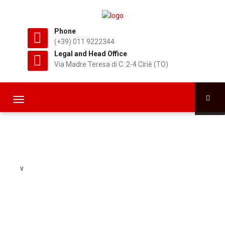
Phone
(+39) 011 9222344
Legal and Head Office
Via Madre Teresa di C. 2-4 Ciriè (TO)
T
o
g
g
l
e
n
v
a
v
i
g
a