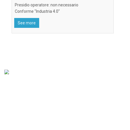
Presidio operatore: non necessario
Conforme "Industria 4.0"
See more
Sede operativa e Sede legale:
Via Madre Teresa di Calcutta, 2-4
Z.I. Via Torino 10073 Ciriè, Torino (Italy)
P. IVA: 02183040985
Sede operativa:
Tel. (+39) 011 922.23.44