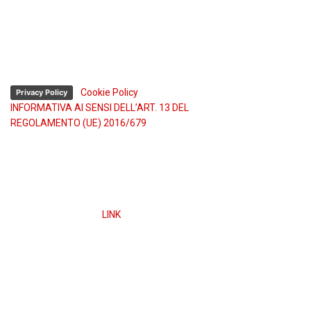
Fax (+39) 011 921.57.00
Assistenza tecnica 24h:
Tel. (+39) 335 74.54.622
Tel. (+39) 334 336.26.48
-
Cookie Policy
Privacy Policy
INFORMATIVA AI SENSI DELL’ART. 13 DEL
REGOLAMENTO (UE) 2016/679
Obblighi informativi per le erogazioni pubbliche: gli aiuti
di Stato e gli aiuti de minimis ricevuti dalla nostra
impresa sono contenuti nel Registro nazionale degli
aiuti di Stato di cui all’art. 52 della L. 234/2012” e
consultabili a questo
LINK
ed inserendo il codice fiscale
nel campo di ricerca.