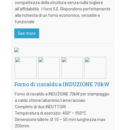
compattezza della struttura senza nulla togliere
t
all'affidabilità . I forni S.E. Rispondono perfettamente
i
alla richiesta di un forno economico, versatile e
o
funzionale.
n
See more
Forno di riscaldo a INDUZIONE 70kW
Forno di riscaldo a INDUZIONE 70kW per stampaggio
a caldo ottone/alluminio/rame/acciaio
Completo di due INDUTTORI
Temperatura di esercizio: 400° ÷ 950°C
Dimensione billete: Ø 10 ÷ 50 mm lunghezza max
200mm