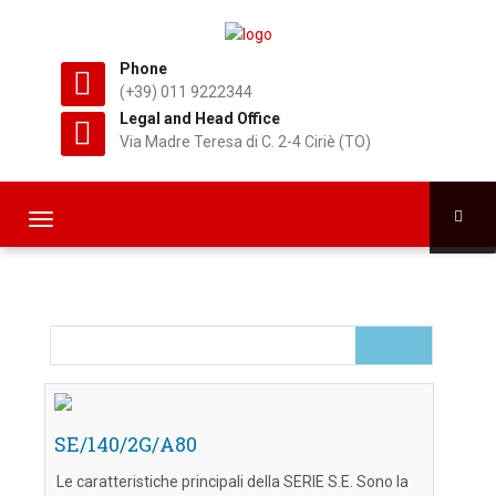
Phone
(+39) 011 9222344
Legal and Head Office
Via Madre Teresa di C. 2-4 Ciriè (TO)
T
o
g
g
l
e
n
a
v
SE/140/2G/A80
i
g
Le caratteristiche principali della SERIE S.E. Sono la
a