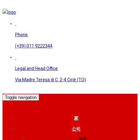
Phone
(+39) 011 9222344
Legal and Head Office
Via Madre Teresa di C. 2-4 Ciriè (TO)
Toggle navigation
家
公司
画廊