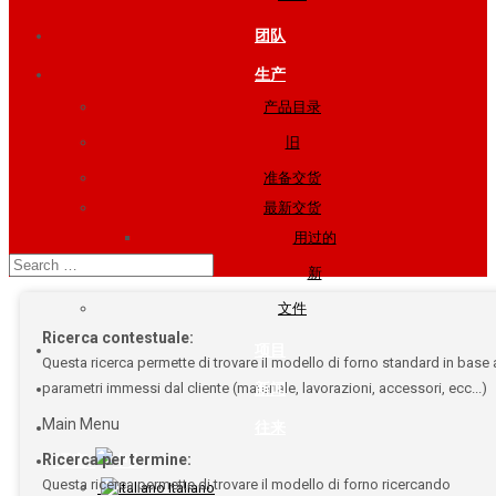
团队
生产
产品目录
旧
准备交货
最新交货
用过的
新
文件
Ricerca contestuale:
项目
Questa ricerca permette di trovare il modello di forno standard in base 
parametri immessi dal cliente (materiale, lavorazioni, accessori, ecc...)
新闻
Main Menu
往来
Ricerca per termine:
语言:
Questa ricerca permette di trovare il modello di forno ricercando
Italiano