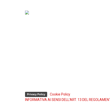
Sede operativa e Sede legale:
Via Madre Teresa di Calcutta, 2-4
Z.I. Via Torino 10073 Ciriè, Torino (Italy)
P. IVA: 02183040985
Sede operativa:
Tel. (+39) 011 922.23.44
Fax (+39) 011 921.57.00
Assistenza tecnica 24h:
Tel. (+39) 335 74.54.622
Tel. (+39) 334 336.26.48
-
Cookie Policy
Privacy Policy
INFORMATIVA AI SENSI DELL’ART. 13 DEL REGOLAMEN