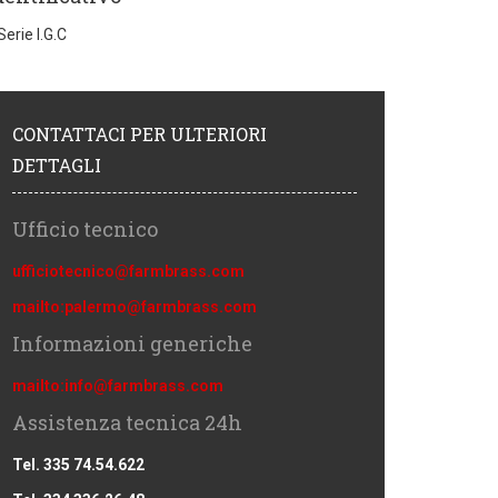
erie I.G.C
CONTATTACI PER ULTERIORI
DETTAGLI
Ufficio tecnico
ufficiotecnico@farmbrass.com
mailto:palermo@farmbrass.com
Informazioni generiche
mailto:info@farmbrass.com
Assistenza tecnica 24h
Tel. 335 74.54.622