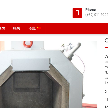
Phone
(+39) 011 922
新闻
往来
语言:
Ca
ce
mo
Nu
ca
il
G
I
I