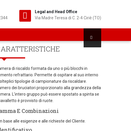
Legal and Head Office
2344
Via Madre Teresa di C. 2-4 Ciriè (TO)
CARATTERISTICHE
mera di riscaldo formata da uno o più blocchi in
mento refrattario. Permette di ospitare al suo interno
lteplici tipologie di campionature da riscaldare.
mero dei bruciatori proporzionato alla grandezza della
mera. L’intero gruppo può essere spostato a spinta se
 cavalletto è provvisto di ruote.
amma E Combinazioni
n base alle esigenze e alle richieste del Cliente.
dentificativo